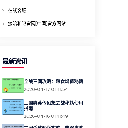
在线客服
接洽和记官网[中国]官方网站
最新资讯
全战三国攻略：粮食增值秘籍
2026-04-17 01:41:54
三国群英传幻想之战秘籍使用
指南
2026-04-16 01:41:49