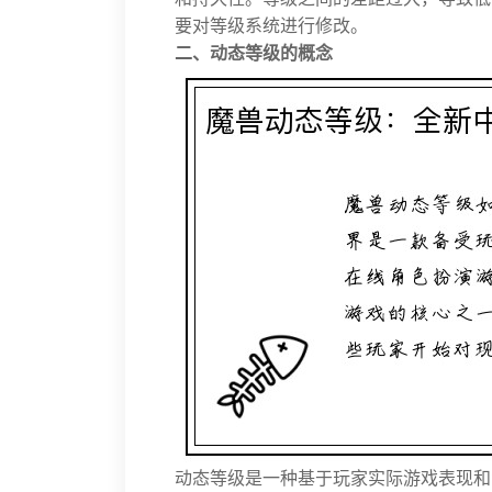
要对等级系统进行修改。
二、动态等级的概念
动态等级是一种基于玩家实际游戏表现和