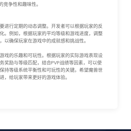
戏的竞争性和趣味性。
要进行定期的动态调整。开发者可以根据玩家的反
化。例如，根据玩家的平均等级和游戏进度，调整
，以确保玩家在游戏中的成就感和挑战性。
游戏的乐趣和可玩性。根据玩家的实际游戏表现设
务奖励与等级匹配，结合PVP战绩等因素，可以使
保持等级系统平衡性和可玩性的关键。希望魔兽世
进，给玩家带来更好的游戏体验。