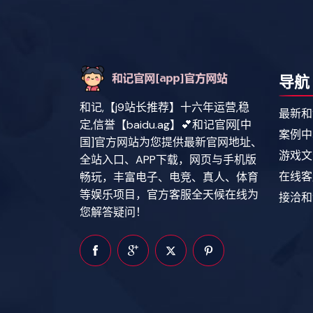
导航
和记,【j9站长推荐】十六年运营,稳
最新和
定,信誉【baidu.ag】💕和记官网[中
案例中
国]官方网站为您提供最新官网地址、
游戏文
全站入口、APP下载，网页与手机版
在线客
畅玩，丰富电子、电竞、真人、体育
等娱乐项目，官方客服全天候在线为
接洽和
您解答疑问！