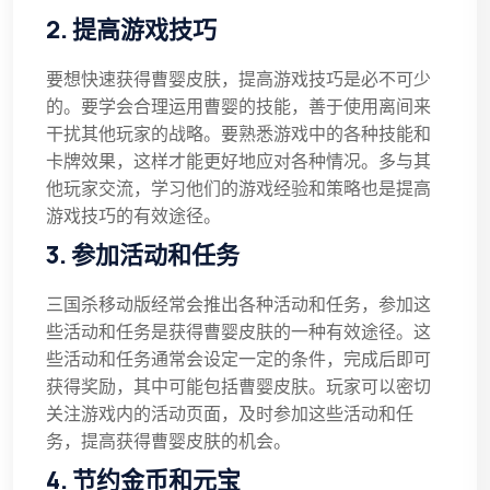
2. 提高游戏技巧
要想快速获得曹婴皮肤，提高游戏技巧是必不可少
的。要学会合理运用曹婴的技能，善于使用离间来
干扰其他玩家的战略。要熟悉游戏中的各种技能和
卡牌效果，这样才能更好地应对各种情况。多与其
他玩家交流，学习他们的游戏经验和策略也是提高
游戏技巧的有效途径。
3. 参加活动和任务
三国杀移动版经常会推出各种活动和任务，参加这
些活动和任务是获得曹婴皮肤的一种有效途径。这
些活动和任务通常会设定一定的条件，完成后即可
获得奖励，其中可能包括曹婴皮肤。玩家可以密切
关注游戏内的活动页面，及时参加这些活动和任
务，提高获得曹婴皮肤的机会。
4. 节约金币和元宝