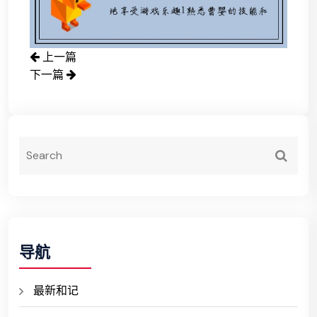
上一篇
下一篇
导航
最新和记