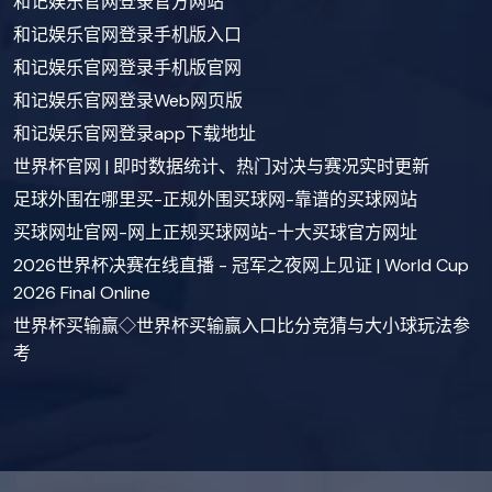
和记娱乐官网登录官方网站
和记娱乐官网登录手机版入口
和记娱乐官网登录手机版官网
和记娱乐官网登录Web网页版
和记娱乐官网登录app下载地址
世界杯官网 | 即时数据统计、热门对决与赛况实时更新
足球外围在哪里买-正规外围买球网-靠谱的买球网站
买球网址官网-网上正规买球网站-十大买球官方网址
2026世界杯决赛在线直播 - 冠军之夜网上见证 | World Cup
2026 Final Online
世界杯买输赢◇世界杯买输赢入口比分竞猜与大小球玩法参
考