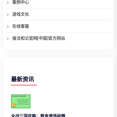
案例中心
游戏文化
在线客服
接洽和记官网[中国]官方网站
最新资讯
全战三国攻略：粮食增值秘籍