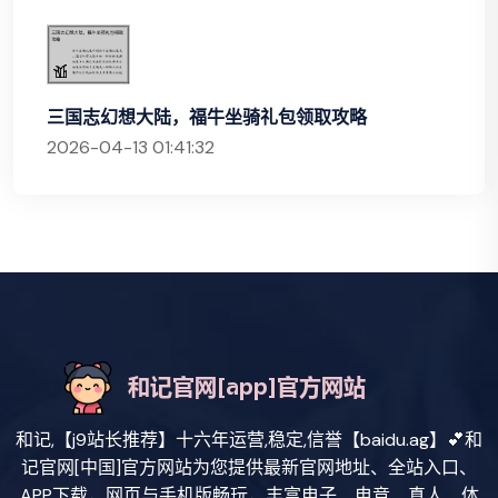
三国志幻想大陆，福牛坐骑礼包领取攻略
2026-04-13 01:41:32
和记,【j9站长推荐】十六年运营,稳定,信誉【baidu.ag】💕和
记官网[中国]官方网站为您提供最新官网地址、全站入口、
APP下载，网页与手机版畅玩，丰富电子、电竞、真人、体