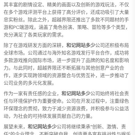
其丰富的剧情设定、精美的画面以及创新的游戏玩法，不仅
在多个游戏评测平台上获得了高分评价，还成功吸引了大量
忠实粉丝。除此之外，超越界限还推出了多款不同题材的手
游和PC端游戏，涵盖了角色扮演、策略、冒险等多个类型，
充分满足了各类玩家的需求。
除了在游戏研发方面的深耕，
和记网站多少
公司还积极布局
全球市场。公司通过与海外知名游戏发行平台合作，成功将
多款游戏推向国际市场，进一步提升了品牌的知名度和影响
力。与此同时，超越界限还不断拓展与其他创意产业的合
作，逐步实现跨领域的资源整合与优势互补，进一步推动了
公司业务的多元化发展。
作为一家有责任感的企业，
和记网站多少
公司始终将社会责
任与环境保护作为重要使命。公司在开发过程中，注重绿色
环保理念的贯彻，致力于减少资源浪费，并积极参与公益活
动，为社会的可持续发展贡献自己的力量。
展望未来，
和记网站多少
公司将继续秉承“创新、激情、责
任”的企业理念，不断突破自我，创造更多富有挑战性与娱乐