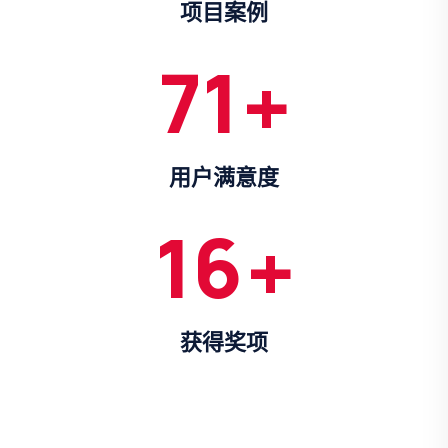
项目案例
86
+
用户满意度
20
+
获得奖项