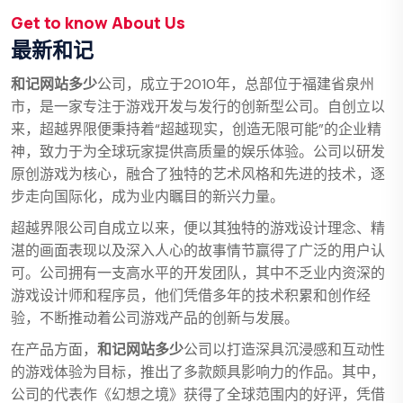
Get to know About Us
最新和记
和记网站多少
公司，成立于2010年，总部位于福建省泉州
市，是一家专注于游戏开发与发行的创新型公司。自创立以
来，超越界限便秉持着“超越现实，创造无限可能”的企业精
神，致力于为全球玩家提供高质量的娱乐体验。公司以研发
原创游戏为核心，融合了独特的艺术风格和先进的技术，逐
步走向国际化，成为业内瞩目的新兴力量。
超越界限公司自成立以来，便以其独特的游戏设计理念、精
湛的画面表现以及深入人心的故事情节赢得了广泛的用户认
可。公司拥有一支高水平的开发团队，其中不乏业内资深的
游戏设计师和程序员，他们凭借多年的技术积累和创作经
验，不断推动着公司游戏产品的创新与发展。
在产品方面，
和记网站多少
公司以打造深具沉浸感和互动性
的游戏体验为目标，推出了多款颇具影响力的作品。其中，
公司的代表作《幻想之境》获得了全球范围内的好评，凭借