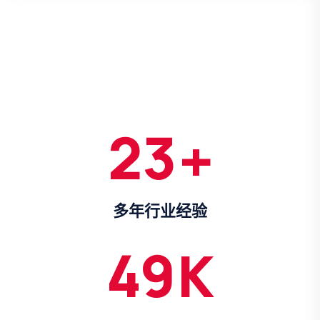
27
+
多年行业经验
60
K